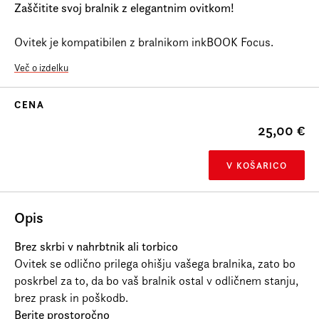
Zaščitite svoj bralnik z elegantnim ovitkom!
Ovitek je kompatibilen z bralnikom inkBOOK Focus.
Več o izdelku
CENA
25,00 €
V KOŠARICO
Opis
Brez skrbi v nahrbtnik ali torbico
Ovitek se odlično prilega ohišju vašega bralnika, zato bo
poskrbel za to, da bo vaš bralnik ostal v odličnem stanju,
brez prask in poškodb.
Berite prostoročno