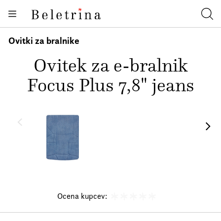
Skoči na vsebino
Books
Beletrina
Iska
Authors
Ovitki za bralnike
News
Ovitek za e-bralnik
About us
Focus Plus 7,8" jeans
Ocena kupcev: