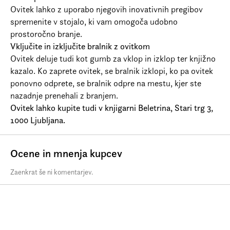
Ovitek lahko z uporabo njegovih inovativnih pregibov
spremenite v stojalo, ki vam omogoča udobno
prostoročno branje.
Vključite in izključite bralnik z ovitkom
Ovitek deluje tudi kot gumb za vklop in izklop ter knjižno
kazalo. Ko zaprete ovitek, se bralnik izklopi, ko pa ovitek
ponovno odprete, se bralnik odpre na mestu, kjer ste
nazadnje prenehali z branjem.
Ovitek lahko kupite tudi v knjigarni Beletrina, Stari trg 3,
1000 Ljubljana.
Ocene in mnenja kupcev
Zaenkrat še ni komentarjev.
rights@beletrina.si
Beletrina Academic Press
Neubergerjeva 30
1000 Ljubljana
Slovenia